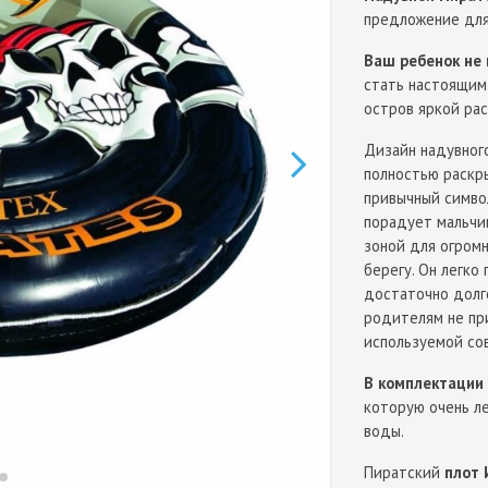
предложение для
Ваш ребенок не
стать настоящим 
остров яркой рас
Дизайн надувног
полностью раск
привычный символ
порадует мальчиш
зоной для огромно
берегу. Он легко
достаточно долг
родителям не при
используемой со
В комплектации
которую очень ле
воды.
Пиратский
плот 