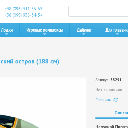
+38 (096) 311-33-63
+38 (099) 936-34-54
Лодки
Игровые комплексы
Дайвинг
Для плавани
ский остров (188 см)
Артикул:
58291
Нет в наличии
Сравнить
Описа
Надувной Пиратс