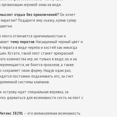
 организации игровой зоны на воде.
 мыслит отдых без приключений?
Он хочет
пиратом? Подарите ему сказку, купив супер
цветки.
о плота отличается оригинальностью и
рывает
тему пиратов
. Насыщенный черный цвет и
 пирата в виде черепа и костей как никогда
ек. Кстати, такой плот станет прекрасной
го количества игр, не только в воде, но и на
 перемещается, не боится проколов, а также
о сохраняет свою форму. Надув один раз,
дется постоянно подкачивать его, за счет
временной системы клапанов.
к острову идет специальная веревка, за
гко держаться для возможности сесть на плот с
Интекс 58291
– это великолепная возможность