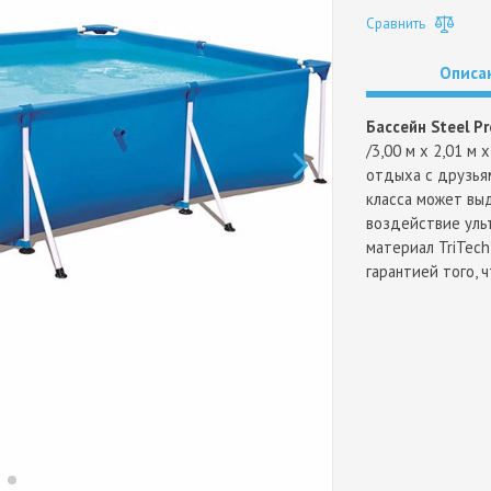
Сравнить
Описа
Бассейн Steel P
/3,00 м x 2,01 м
отдыха с друзья
класса может вы
воздействие уль
материал TriTec
гарантией того, 