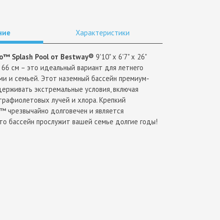
ние
Характеристики
ro™ Splash Pool от Bestway®
9'10" x 6'7" x 26"
 x 66 см – это идеальный вариант для летнего
ми и семьей. Этот наземный бассейн премиум-
держивать экстремальные условия, включая
трафиолетовых лучей и хлора. Крепкий
h™ чрезвычайно долговечен и является
что бассейн прослужит вашей семье долгие годы!