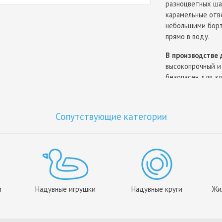
разноцветных ша
карамельные отве
небольшими борт
прямо в воду.
В производстве 
высокопрочный и 
безопасен для зд
боится мелких п
изделие прослуж
Сопутствующие категории
Водный надувной
обязательно пон
качество продук
и
Надувные игрушки
Надувные круги
Жи