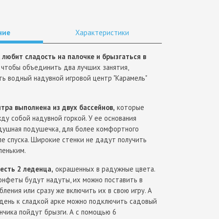
ние
Характеристики
любит сладость на палочке и брызгаться в
, чтобы объединить два лучших занятия,
ть водный надувной игровой центр "Карамель"
тра выполнена из двух бассейнов,
которые
ду собой надувной горкой. У ее основания
душная подушечка, для более комфортного
ле спуска. Широкие стенки не дадут получить
леньким.
есть 2 леденца,
окрашенных в радужные цвета.
конфеты будут надуты, их можно поставить в
бления или сразу же включить их в свою игру. А
 день к сладкой арке можно подключить садовый
нчика пойдут брызги. А с помощью 6