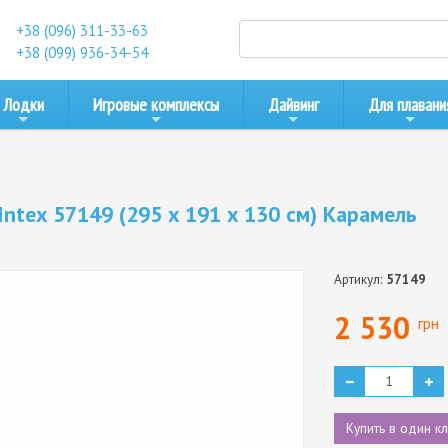
+38 (096) 311-33-63
+38 (099) 936-34-54
Лодки
Игровые комплексы
Дайвинг
Для плавани
ntex 57149 (295 x 191 x 130 см) Карамель
Артикул:
57149
2 530
грн
Купить в один к