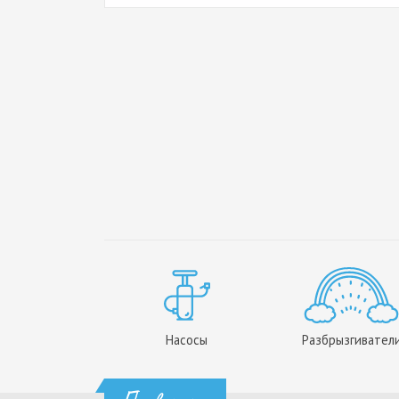
Насосы
Разбрызгивател