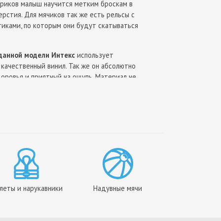
риков малыш научится метким броскам в
рстия. Для мячиков так же есть рельсы с
иками, по которым они будут скатываться
данной модели Интекс
использует
качественный винил. Так же он абсолютно
оровья и приятный на ощупь. Материал не
овреждений и УФ-лучей. Благодаря этому
ит Вам не один сезон.
 игровой центр "Карамель" Intex 57149
равится каждому непоседе, а родители оценят
ции!
леты и нарукавники
Надувные мячи