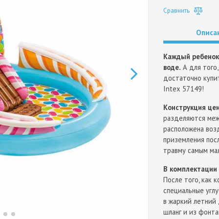
Сравнить
Описа
Каждый ребенок 
воде.
А для того
достаточно купи
Intex 57149!
Конструкция цен
разделяются меж
расположена воз
приземления пос
травму самым ма
В комплектации 
После того, как 
специальные углу
в жаркий летний
шланг и из фонта