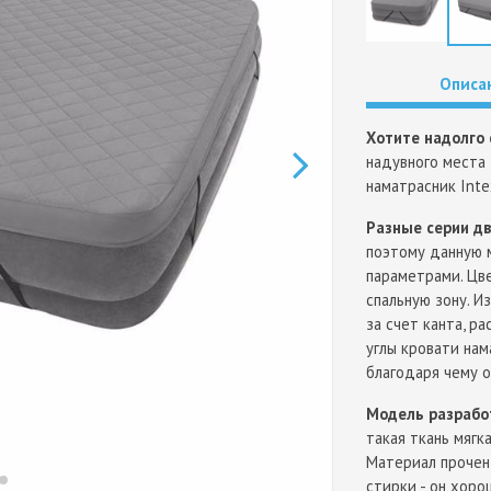
Описа
Хотите надолго
надувного места
наматрасник Inte
Разные серии д
поэтому данную 
параметрами. Цв
спальную зону. И
за счет канта, р
углы кровати на
благодаря чему о
Модель разрабо
такая ткань мягк
Материал прочен 
стирки - он хоро