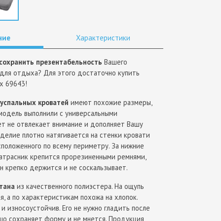
ние
Характеристики
 сохранить презентабельность
Вашего
 для отдыха? Для этого достаточно купить
x 69643!
вуспальных кроватей
имеют похожие размеры,
модель выполнили с универсальными
ет не отвлекает внимание и дополняет Вашу
зделие плотно натягивается на стенки кровати
асположенного по всему периметру. За нижние
матрасник крепится прорезиненными ремнями,
н крепко держится и не соскальзывает.
тана
из качественного полиэстера. На ощупь
ая, а по характеристикам похожа на хлопок.
и износоустойчив. Его не нужно гладить после
шо сохраняет форму и не мнется. Продукция