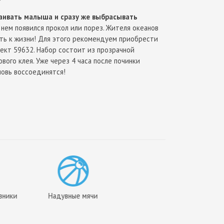
раивать малыша и сразу же выбрасывать
 нем появился прокол или порез. Жителя океанов
ть к жизни! Для этого рекомендуем приобрести
ект 59632. Набор состоит из прозрачной
ового клея. Уже через 4 часа после починки
новь воссоединятся!
ть Ваше чадо,
достаточно купить надувную
" Интекс 58590!
вники
Надувные мячи