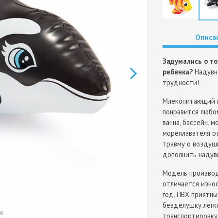
Описа
Задумались о то
ребенка?
Надувна
трудности!
Млекопитающий и
понравится любом
ванна, бассейн, 
мореплавателя о
травму о воздуш
дополнить надув
Модель производ
отличается изно
год. ПВХ приятны
безделушку легк
транспортировку