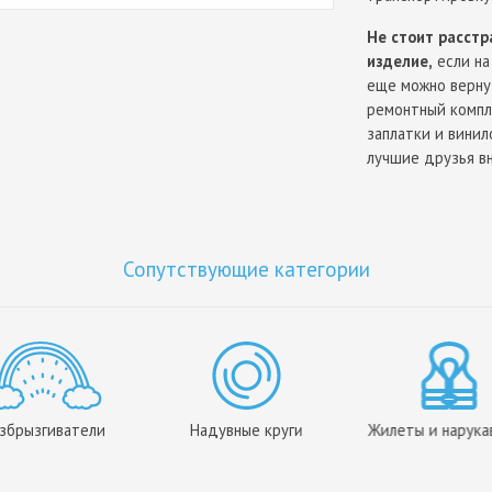
Не стоит расст
изделие,
если на
еще можно верну
ремонтный компл
заплатки и винил
лучшие друзья в
Чтобы порадова
игрушку "Касатка
Сопутствующие категории
збрызгиватели
Надувные круги
Жилеты и нарука