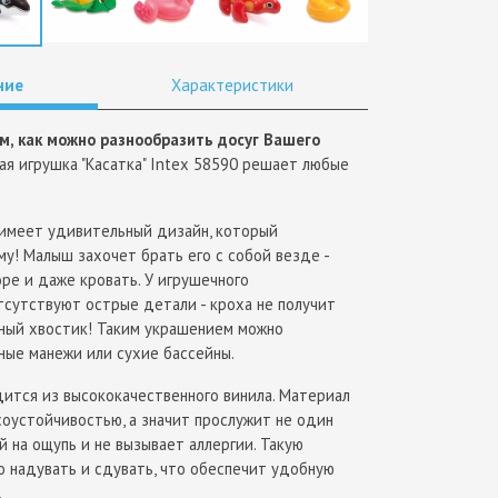
ние
Характеристики
м, как можно разнообразить досуг Вашего
я игрушка "Касатка" Intex 58590 решает любые
меет удивительный дизайн, который
у! Малыш захочет брать его с собой везде -
море и даже кровать. У игрушечного
тсутствуют острые детали - кроха не получит
ный хвостик! Таким украшением можно
ные манежи или сухие бассейны.
ится из высококачественного винила. Материал
соустойчивостью, а значит прослужит не один
й на ощупь и не вызывает аллергии. Такую
о надувать и сдувать, что обеспечит удобную
.