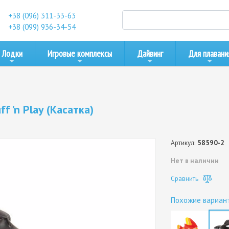
+38 (096) 311-33-63
+38 (099) 936-34-54
Лодки
Игровые комплексы
Дайвинг
Для плавани
f ’n Play (Касатка)
Артикул:
58590-2
Нет в наличии
Сравнить
Похожие вариан